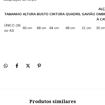
ALÇ
TAMANHO
ALTURA
BUSTO
CINTURA
QUADRIL
GAVIÃO
OMB
À CA
ÚNICO (36
60 cm
68 cm
64 cm
68 cm
21 cm
30 c
ao 42)
Produtos similares