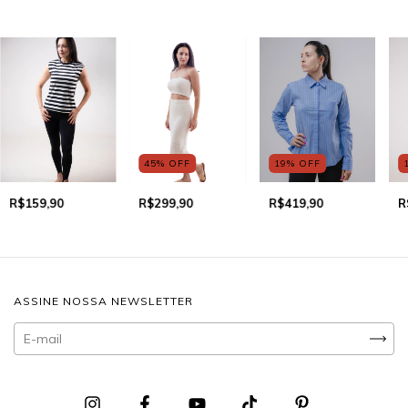
45
%
OFF
19
%
OFF
R$159,90
R$299,90
R$419,90
R
ASSINE NOSSA NEWSLETTER