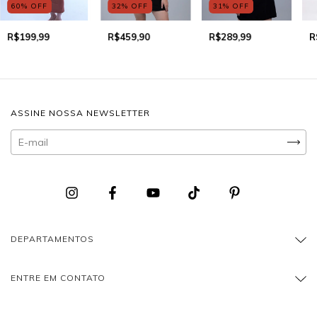
60
%
OFF
32
%
OFF
31
%
OFF
R$199,99
R$459,90
R$289,99
R
ASSINE NOSSA NEWSLETTER
DEPARTAMENTOS
ENTRE EM CONTATO