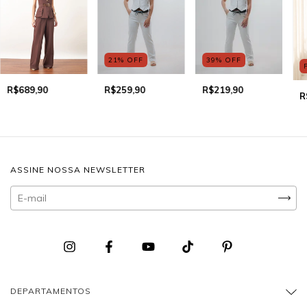
21
%
OFF
39
%
OFF
R$689,90
R$259,90
R$219,90
R
ASSINE NOSSA NEWSLETTER
DEPARTAMENTOS