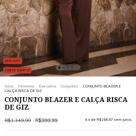
26
%
OFF
FRETE GRÁTIS
Início
.
Feminino
.
Executiva
.
Conjuntos
.
CONJUNTO BLAZER E
CALÇA RISCA DE GIZ
CONJUNTO BLAZER E CALÇA RISCA
DE GIZ
R$1.349,90
R$999,99
6
x de
R$166,67
sem juros