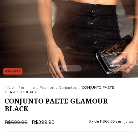
43
%
OFF
Início
.
Feminino
.
Fashion
.
Conjuntos
.
CONJUNTO PAETE
GLAMOUR BLACK
CONJUNTO PAETE GLAMOUR
BLACK
R$699,90
R$399,90
6
x de
R$66,65
sem juros