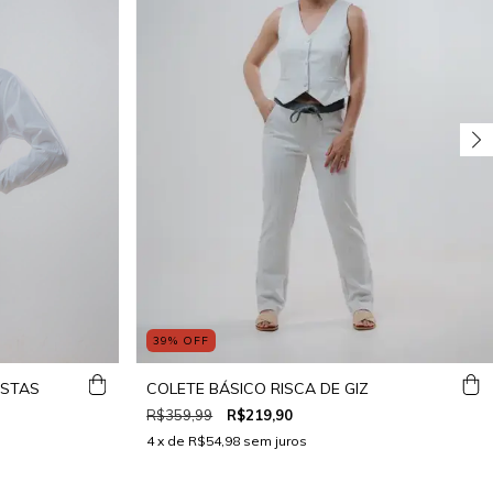
39
%
OFF
OSTAS
COLETE BÁSICO RISCA DE GIZ
R$359,99
R$219,90
4
x de
R$54,98
sem juros