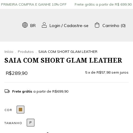
RA E GANHE 10% OFF
Frete grátis a partir de R$ 699,90
Use o cupom
BR
Login
/
Cadastre-se
Carrinho
(
0
)
Início
.
Produtos
.
SAIA COM SHORT GLAM LEATHER
SAIA COM SHORT GLAM LEATHER
R$289,90
5
x de
R$57,98
sem juros
Frete grátis
a partir de
R$699,90
COR
P
TAMANHO