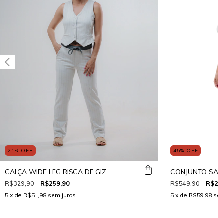
21
%
OFF
45
%
OFF
CALÇA WIDE LEG RISCA DE GIZ
CONJUNTO SAI
R$329,90
R$259,90
R$549,90
R$2
5
x de
R$51,98
sem juros
5
x de
R$59,98
s