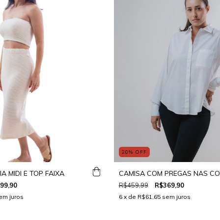
20
%
OFF
A MIDI E TOP FAIXA
CAMISA COM PREGAS NAS C
99,90
R$459,99
R$369,90
em juros
6
x de
R$61,65
sem juros