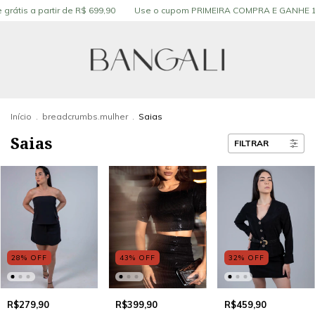
grátis a partir de R$ 699,90
Use o cupom PRIMEIRA COMPRA E GANHE 1
Início
.
breadcrumbs.mulher
.
Saias
Saias
FILTRAR
43
%
OFF
32
%
OFF
28
%
OFF
R$399,90
R$459,90
R$279,90