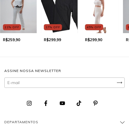
21
%
OFF
17
%
OFF
45
%
OFF
R$259,90
R$299,99
R$299,90
R
ASSINE NOSSA NEWSLETTER
DEPARTAMENTOS