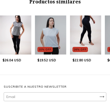
Productos similares
20
%
OFF
26
%
OFF
$26.04 USD
$19.52 USD
$22.80 USD
$
SUSCRIBITE A NUESTRO NEWSLETTER