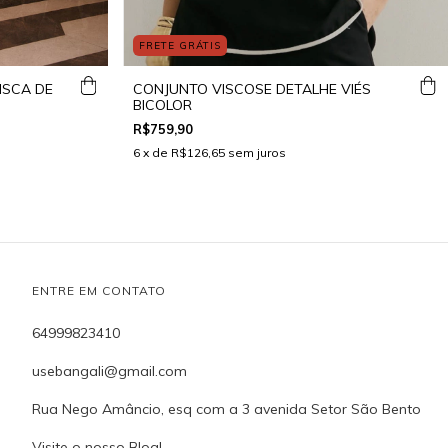
FRETE GRÁTIS
ISCA DE
CONJUNTO VISCOSE DETALHE VIÉS
BICOLOR
R$759,90
6
x de
R$126,65
sem juros
ENTRE EM CONTATO
64999823410
usebangali@gmail.com
Rua Nego Amâncio, esq com a 3 avenida Setor São Bento
Visite o nosso Blog!