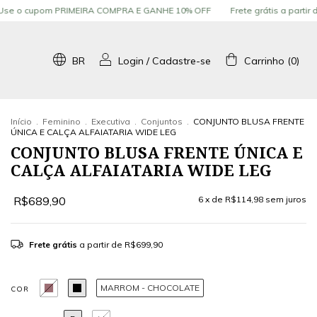
EIRA COMPRA E GANHE 10% OFF
Frete grátis a partir de R$ 699,90
Us
BR
Login
/
Cadastre-se
Carrinho
(
0
)
Início
.
Feminino
.
Executiva
.
Conjuntos
.
CONJUNTO BLUSA FRENTE
ÚNICA E CALÇA ALFAIATARIA WIDE LEG
CONJUNTO BLUSA FRENTE ÚNICA E
CALÇA ALFAIATARIA WIDE LEG
R$689,90
6
x de
R$114,98
sem juros
Frete grátis
a partir de
R$699,90
MARROM - CHOCOLATE
COR