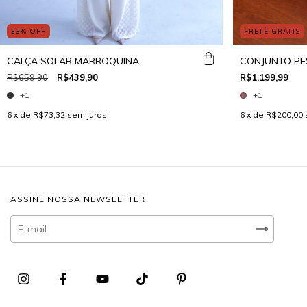
33
%
OFF
FRETE GRÁTIS
CALÇA SOLAR MARROQUINA
CONJUNTO P
R$659,90
R$439,90
R$1.199,99
+1
+1
6
x de
R$73,32
sem juros
6
x de
R$200,00
ASSINE NOSSA NEWSLETTER