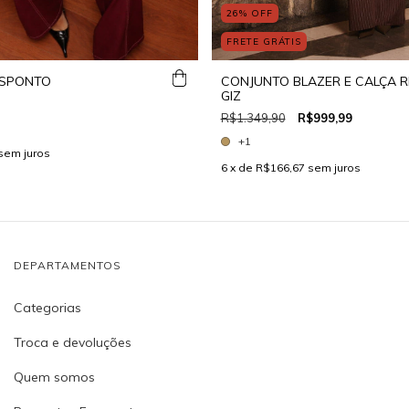
26
%
OFF
FRETE GRÁTIS
ESPONTO
CONJUNTO BLAZER E CALÇA R
GIZ
R$1.349,90
R$999,99
+1
sem juros
6
x de
R$166,67
sem juros
DEPARTAMENTOS
Categorias
Troca e devoluções
Quem somos