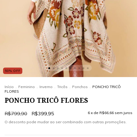
50
%
OFF
Início
.
Feminino
.
Inverno
.
Tricôs
.
Ponchos
.
PONCHO TRICÔ
FLORES
PONCHO TRICÔ FLORES
R$799,90
R$399,95
6
x de
R$66,66
sem juros
O desconto pode mudar ao ser combinado com outras promoções.