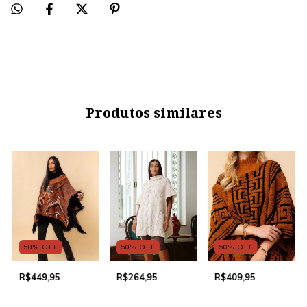
Produtos similares
50
%
OFF
50
%
OFF
50
%
OFF
R$449,95
R$264,95
R$409,95