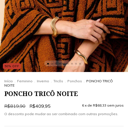
50
%
OFF
Início
.
Feminino
.
Inverno
.
Tricôs
.
Ponchos
.
PONCHO TRICÔ
NOITE
PONCHO TRICÔ NOITE
R$819,90
R$409,95
6
x de
R$68,33
sem juros
O desconto pode mudar ao ser combinado com outras promoções.