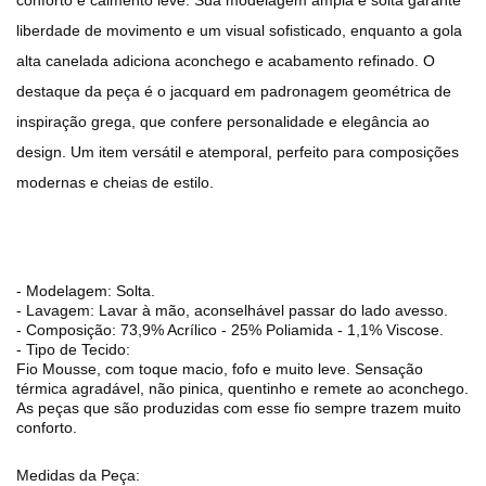
conforto e caimento leve. Sua modelagem ampla e solta garante
liberdade de movimento e um visual sofisticado, enquanto a gola
alta canelada adiciona aconchego e acabamento refinado. O
destaque da peça é o jacquard em padronagem geométrica de
inspiração grega, que confere personalidade e elegância ao
design. Um item versátil e atemporal, perfeito para composições
modernas e cheias de estilo.
- Modelagem:
Solta.
- Lavagem:
Lavar à mão, aconselhável passar do lado avesso.
- Composição:
73,9% Acrílico - 25% Poliamida - 1,1% Viscose.
- Tipo de Tecido:
Fio Mousse
, com toque macio, fofo e muito leve. Sensação
térmica agradável, não pinica, quentinho e remete ao aconchego.
As peças que são produzidas com esse fio sempre trazem muito
conforto.
Medidas da Peça: